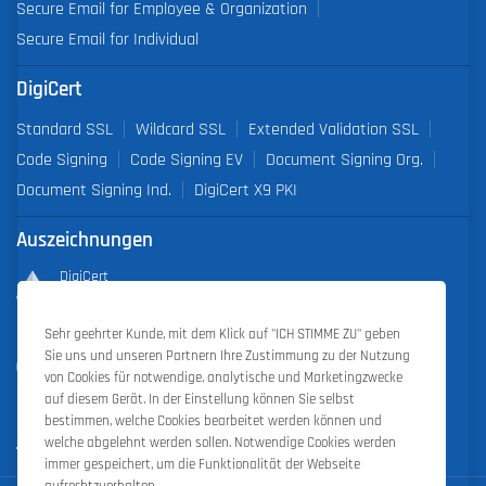
Secure Email for Employee & Organization
Secure Email for Individual
DigiCert
Standard SSL
Wildcard SSL
Extended Validation SSL
Code Signing
Code Signing EV
Document Signing Org.
Document Signing Ind.
DigiCert X9 PKI
Auszeichnungen
DigiCert
Partner of the Year 2019
Sehr geehrter Kunde, mit dem Klick auf "ICH STIMME ZU" geben
Outstanding Sales Performance Award 2018, 2019, 2020, 2021,
Sie uns und unseren Partnern Ihre Zustimmung zu der Nutzung
2022
von Cookies für notwendige, analytische und Marketingzwecke
auf diesem Gerät. In der Einstellung können Sie selbst
bestimmen, welche Cookies bearbeitet werden können und
welche abgelehnt werden sollen. Notwendige Cookies werden
immer gespeichert, um die Funktionalität der Webseite