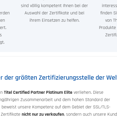
sind völlig kompetent Ihnen bei der
interes
werden
Auswahl der Zertifikate und bei
finden Si
ten
ihrem Einsetzen zu helfen.
von T
ert.
Produkte 
s
Zertif
gt.
er der größten Zertifizierungsstelle der Wel
en
Titel Certified Partner Platinum Elite
verliehen. Diese
angjährigen Zusammenarbeit und dem hohen Standard der
tel beweist unsere Kompetenz auf dem Gebiet der SSL/TLS-
 Zertifikate
nicht nur zu verkaufen
, sondern auch unsere Kun