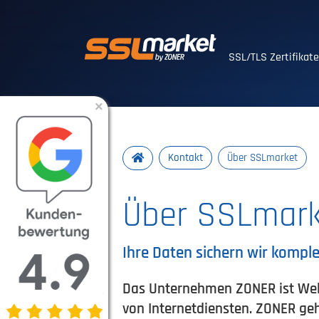
Vertrauenswürdig
SSL/TLS Zertifikat
×
Kontakt
Über SSLmarket
Über SSLmark
Ihre Daten sichern wir komple
Das Unternehmen ZONER ist Welt
von Internetdiensten. ZONER geh