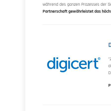
während des ganzen Prozesses der Se
Partnerschaft gewährleistet das höch
D
"
a
D
P