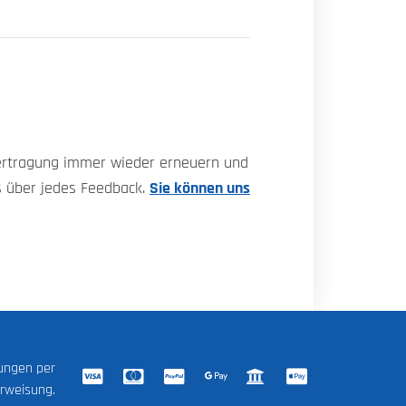
bertragung immer wieder erneuern und
s über jedes Feedback.
Sie können uns
lungen per
erweisung.