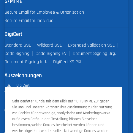
S/MIME
Secure Email for Employee & Organization
Secure Email for Individual
DigiCert
Standard SSL
Wildcard SSL
Extended Validation SSL
Code Signing
Code Signing EV
Document Signing Org.
Document Signing Ind.
DigiCert X9 PKI
Auszeichnungen
DigiCert
Partner of the Year 2019
Sehr geehrter Kunde, mit dem Klick auf "ICH STIMME ZU" geben
Outstanding Sales Performance Award 2018, 2019, 2020, 2021,
Sie uns und unseren Partnern Ihre Zustimmung zu der Nutzung
2022
von Cookies für notwendige, analytische und Marketingzwecke
auf diesem Gerät. In der Einstellung können Sie selbst
bestimmen, welche Cookies bearbeitet werden können und
welche abgelehnt werden sollen. Notwendige Cookies werden