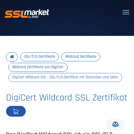
Vertrauenswürdige SSL/TLS-Zertifi
SSL/TLS-Zertifikate
Wildcard Zertifikate
Wildcard Zertifikate von DigiCert
DigiCert Wildcard SSL - SSL/TLS-Zertifikat mit Sternchen und SANs
DigiCert Wildcard SSL Zertifikat