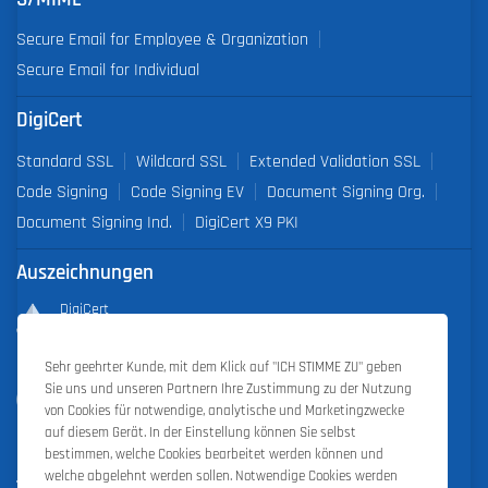
Secure Email for Employee & Organization
Secure Email for Individual
DigiCert
Standard SSL
Wildcard SSL
Extended Validation SSL
Code Signing
Code Signing EV
Document Signing Org.
Document Signing Ind.
DigiCert X9 PKI
Auszeichnungen
DigiCert
Partner of the Year 2019
Sehr geehrter Kunde, mit dem Klick auf "ICH STIMME ZU" geben
Outstanding Sales Performance Award 2018, 2019, 2020, 2021,
Sie uns und unseren Partnern Ihre Zustimmung zu der Nutzung
2022
von Cookies für notwendige, analytische und Marketingzwecke
auf diesem Gerät. In der Einstellung können Sie selbst
bestimmen, welche Cookies bearbeitet werden können und
welche abgelehnt werden sollen. Notwendige Cookies werden