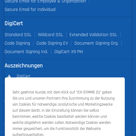
Secure Email for Employee & Organization
Secure Email for Individual
DigiCert
Standard SSL
Wildcard SSL
Extended Validation SSL
Code Signing
Code Signing EV
Document Signing Org.
Document Signing Ind.
DigiCert X9 PKI
Auszeichnungen
DigiCert
Partner of the Year 2019
Sehr geehrter Kunde, mit dem Klick auf "ICH STIMME ZU" geben
Outstanding Sales Performance Award 2018, 2019, 2020, 2021,
Sie uns und unseren Partnern Ihre Zustimmung zu der Nutzung
2022
von Cookies für notwendige, analytische und Marketingzwecke
auf diesem Gerät. In der Einstellung können Sie selbst
bestimmen, welche Cookies bearbeitet werden können und
welche abgelehnt werden sollen. Notwendige Cookies werden
immer gespeichert, um die Funktionalität der Webseite
aufrechtzuerhalten.