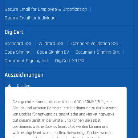
Secure Email for Employee & Organization
Secure Email for Individual
DigiCert
Standard SSL
Wildcard SSL
Extended Validation SSL
Code Signing
Code Signing EV
Document Signing Org.
Document Signing Ind.
DigiCert X9 PKI
Auszeichnungen
DigiCert
Partner of the Year 2019
Sehr geehrter Kunde, mit dem Klick auf "ICH STIMME ZU" geben
Outstanding Sales Performance Award 2018, 2019, 2020, 2021,
Sie uns und unseren Partnern Ihre Zustimmung zu der Nutzung
2022
von Cookies für notwendige, analytische und Marketingzwecke
auf diesem Gerät. In der Einstellung können Sie selbst
bestimmen, welche Cookies bearbeitet werden können und
welche abgelehnt werden sollen. Notwendige Cookies werden