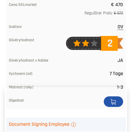
€ 470
Signing-
Regulärer Preis:
€ 572
Zertifikat
OV
Preis
ab
bei
SSLmarket
JA
Verifikation
7 Tage
Glaubwürdigkeit
1-3
Vertraut
auf
Adobe
Document Signing Employee
Belichtung