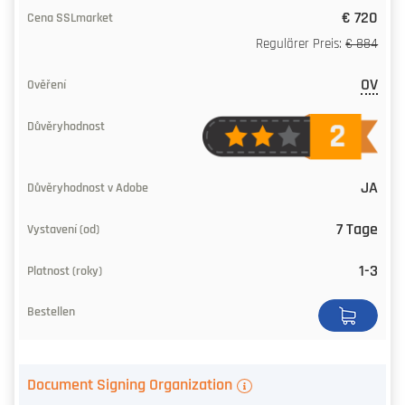
(während)
€ 720
Regulärer Preis:
€ 884
Laufzeit
(Jahre)
OV
Bestellen
JA
7 Tage
1-3
Document Signing Organization