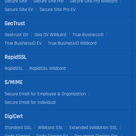
Secure Site
Secure Site Pro
Secure Site Pro Wildcard
Secure Site EV
Secure Site Pro EV
GeoTrust
Geotrust DV
Geo DV Wildcard
True BusinessID
True BusinessID EV
True BusinessID Wildcard
RapidSSL
RapidSSL
RapidSSL Wildcard
S/MIME
Secure Email for Employee & Organization
Secure Email for Individual
DigiCert
Standard SSL
Wildcard SSL
Extended Validation SSL
Code Signing
Code Signing EV
Document Signing Org.