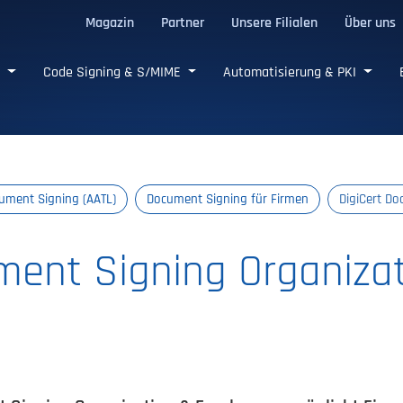
Magazin
Partner
Unsere Filialen
Über uns
e SSL/TLS-Zertifikate
e
Code Signing & S/MIME
Automatisierung & PKI
ument Signing (AATL)
Document Signing für Firmen
DigiCert D
ment Signing Organiza