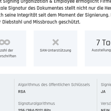
nt Signing Organization & Employee ermöglicht Firm
itale Signatur des Dokumentes stellt nicht nur die H
 seine Integrität seit dem Moment der Signierung. 
r Diebstahl und Missbrauch geschützt.
7 Ta
Ausstellung
zahl der
SAN-Unterstützung
rschriften
Algorithmus des öffentlichen Schlüssels
Signi
RSA
JA
Signaturalgorithmus
Versc
256 (384/512) Bits
NEIN