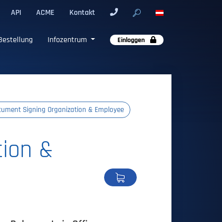
API
ACME
Kontakt
Bestellung
Infozentrum
Einloggen
ocument Signing Organization & Employee
tion &