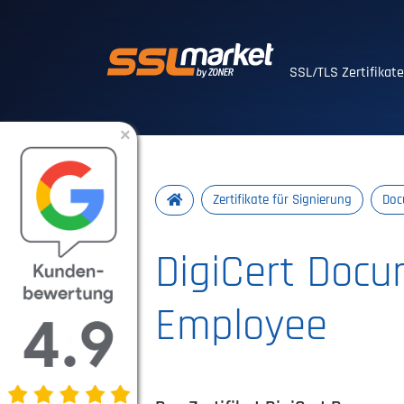
Vertrauenswürdig
SSL/TLS Zertifikat
×
Zertifikate für Signierung
Doc
DigiCert Docu
Employee