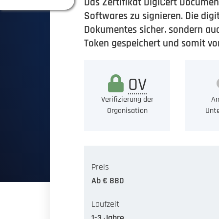
Das Zertifikat DigiCert Docume
Softwares zu signieren. Die dig
Dokumentes sicher, sondern auch
Token gespeichert und somit vo
OV
Verifizierung der
An
Organisation
Unte
Preis
Ab € 880
Laufzeit
1-3 Jahre