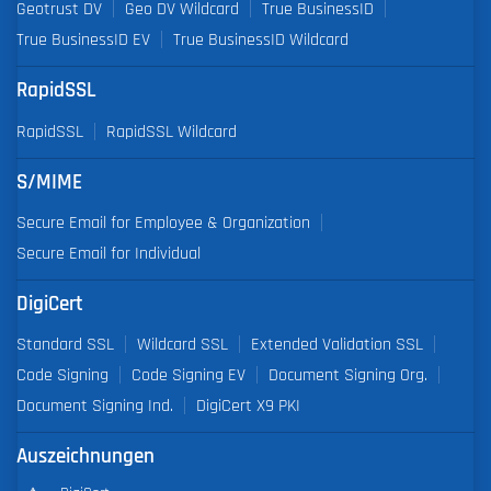
Geotrust DV
Geo DV Wildcard
True BusinessID
True BusinessID EV
True BusinessID Wildcard
RapidSSL
RapidSSL
RapidSSL Wildcard
S/MIME
Secure Email for Employee & Organization
Secure Email for Individual
DigiCert
Standard SSL
Wildcard SSL
Extended Validation SSL
Code Signing
Code Signing EV
Document Signing Org.
Document Signing Ind.
DigiCert X9 PKI
Auszeichnungen