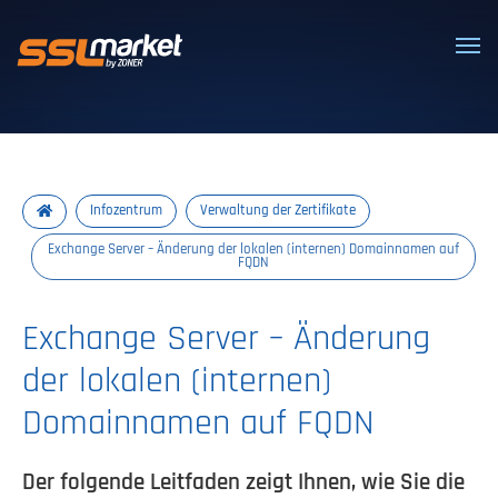
Vertrauenswürdige SSL/TLS-Zertifi
Infozentrum
Verwaltung der Zertifikate
Exchange Server – Änderung der lokalen (internen) Domainnamen auf
FQDN
Exchange Server – Änderung
der lokalen (internen)
Domainnamen auf FQDN
Der folgende Leitfaden zeigt Ihnen, wie Sie die