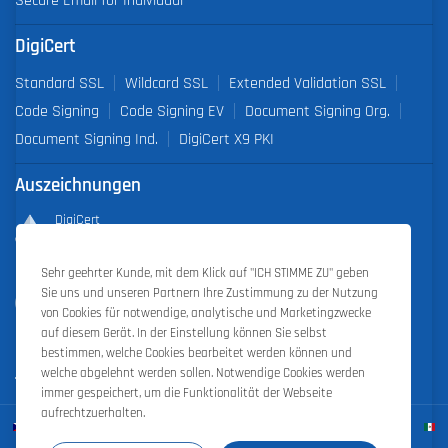
Secure Email for Individual
DigiCert
Standard SSL
Wildcard SSL
Extended Validation SSL
Code Signing
Code Signing EV
Document Signing Org.
Document Signing Ind.
DigiCert X9 PKI
Auszeichnungen
DigiCert
Partner of the Year 2019
Sehr geehrter Kunde, mit dem Klick auf "ICH STIMME ZU" geben
Outstanding Sales Performance Award 2018, 2019, 2020, 2021,
Sie uns und unseren Partnern Ihre Zustimmung zu der Nutzung
2022
von Cookies für notwendige, analytische und Marketingzwecke
auf diesem Gerät. In der Einstellung können Sie selbst
bestimmen, welche Cookies bearbeitet werden können und
welche abgelehnt werden sollen. Notwendige Cookies werden
immer gespeichert, um die Funktionalität der Webseite
aufrechtzuerhalten.