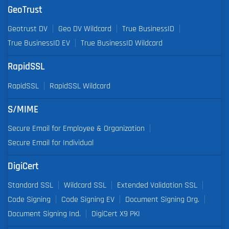
GeoTrust
Geotrust DV
Geo DV Wildcard
True BusinessID
True BusinessID EV
True BusinessID Wildcard
RapidSSL
RapidSSL
RapidSSL Wildcard
S/MIME
Secure Email for Employee & Organization
Secure Email for Individual
DigiCert
Standard SSL
Wildcard SSL
Extended Validation SSL
Code Signing
Code Signing EV
Document Signing Org.
Document Signing Ind.
DigiCert X9 PKI