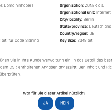
es Domaininhabers
Organization:
ZONER a.s.
Organizational unit:
Internet
City/locality:
Berlin
State/province:
Deutschland
Country/region:
DE
 bit, für Code Signing
Key Size:
2048 bit
fügen Sie in Ihre Kundenverwaltung ein, in das Detail des best
n dem CSR enthaltenen Angaben angezeigt. Den Inhalt und Ri
überprüfen.
War für Sie dieser Artikel nützlich?
JA
NEIN