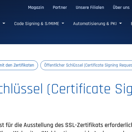
Magazin
Partner
Unsere Filialen
Über uns
e SSL/TLS-Zertifikate
e
Code Signing & S/MIME
Automatisierung & PKI
it den Zertifikaten
Öffentlicher Schlüssel (Certificate Signing Reques
chlüssel (Certificate Si
ist für die Ausstellung des SSL-Zertifikats erforderli