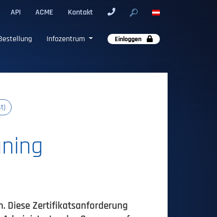
API
ACME
Kontakt
Bestellung
Infozentrum
Einloggen
t)
gning
ch. Diese Zertifikatsanforderung