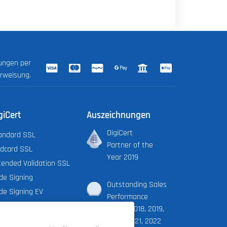
lungen per
erweisung.
giCert
Auszeichnungen
DigiCert
andard SSL
Partner of the
ldcard SSL
Year 2019
tended Validation SSL
de Signing
Outstanding Sales
de Signing EV
Performance
cument Signing Org.
Award 2018, 2019,
cument Signing Ind.
2020, 2021, 2022