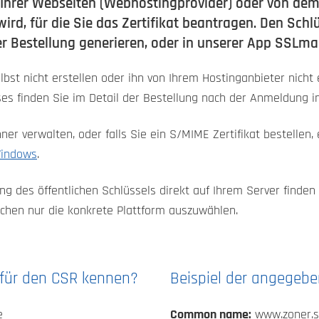
 Ihrer Webseiten (Webhostingprovider) oder von dem 
rd, für die Sie das Zertifikat beantragen. Den Schl
er Bestellung generieren, oder in unserer App SSLm
lbst nicht erstellen oder ihn von Ihrem Hostinganbieter nich
es finden Sie im Detail der Bestellung nach der Anmeldung i
hner verwalten, oder falls Sie ein S/MIME Zertifikat bestellen,
Windows
.
g des öffentlichen Schlüssels direkt auf Ihrem Server finden
auchen nur die konkrete Plattform auszuwählen.
für den CSR kennen?
Beispiel der angegebe
e
Common name:
www.zoner.