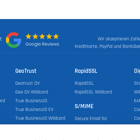
Wir akzeptieren Zah
uf:
Kreditkarte, PayPal und Banküb
GeoTrust
RapidSSL
Di
Geotrust DV
RapidSSL
St
Geo DV Wildcard
RapidSSL Wildcard
Wi
ard
True BusinessID
Ex
S/MIME
True BusinessID EV
Co
True BusinessID Wildcard
Co
Secure Email for
Do
Employee & Organization
Do
Secure Email for