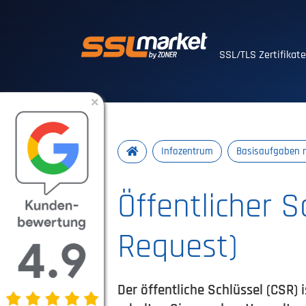
Vertrauenswürdig
SSL/TLS Zertifikat
×
Infozentrum
Basisaufgaben m
Öffentlicher S
Request)
Der öffentliche Schlüssel (CSR) 