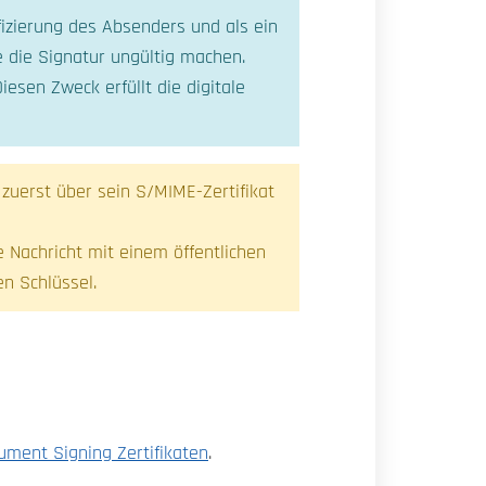
ifizierung des Absenders und als ein
e die Signatur ungültig machen.
esen Zweck erfüllt die digitale
uerst über sein S/MIME-Zertifikat
e Nachricht mit einem öffentlichen
n Schlüssel.
ment Signing Zertifikaten
.