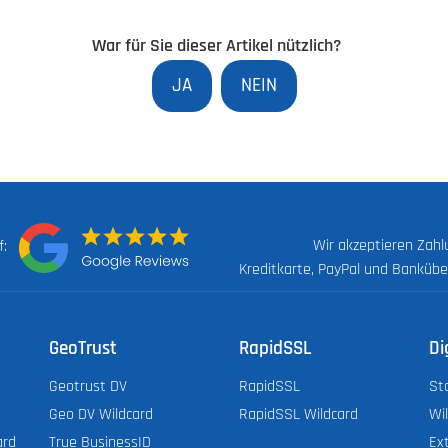
War für Sie dieser Artikel nützlich?
JA
NEIN
Wir akzeptieren Zah
uf:
Kreditkarte, PayPal und Banküb
GeoTrust
RapidSSL
Di
Geotrust DV
RapidSSL
St
Geo DV Wildcard
RapidSSL Wildcard
Wi
ard
True BusinessID
Ex