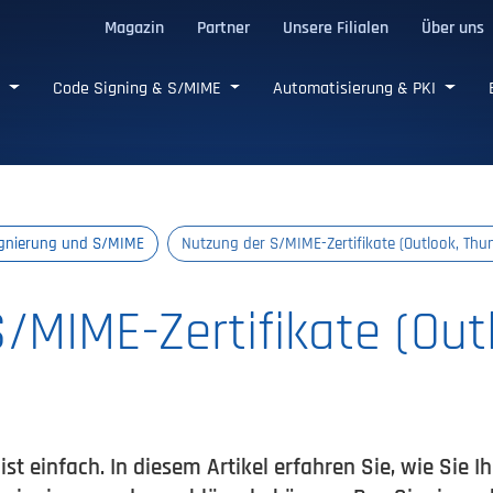
Magazin
Partner
Unsere Filialen
Über uns
e SSL/TLS-Zertifikate
e
Code Signing & S/MIME
Automatisierung & PKI
Signierung und S/MIME
Nutzung der S/MIME-Zertifikate (Outlook, Thu
/MIME-Zertifikate (Out
st einfach. In diesem Artikel erfahren Sie, wie Sie Ih