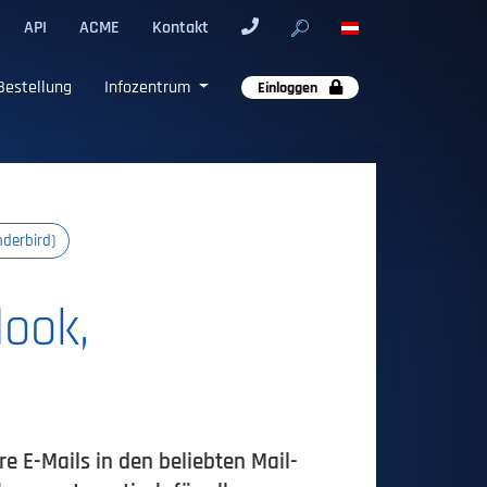
API
ACME
Kontakt
Bestellung
Infozentrum
Einloggen
nderbird)
look,
re E-Mails in den beliebten Mail-