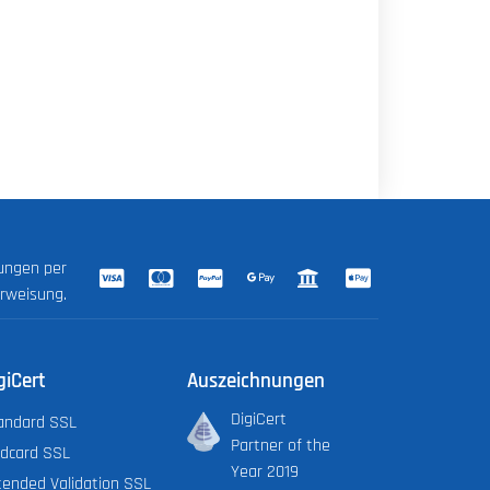
lungen per
erweisung.
giCert
Auszeichnungen
DigiCert
andard SSL
Partner of the
ldcard SSL
Year 2019
tended Validation SSL