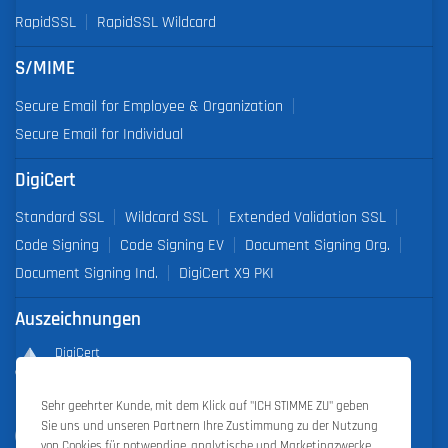
RapidSSL
RapidSSL Wildcard
S/MIME
Secure Email for Employee & Organization
Secure Email for Individual
DigiCert
Standard SSL
Wildcard SSL
Extended Validation SSL
Code Signing
Code Signing EV
Document Signing Org.
Document Signing Ind.
DigiCert X9 PKI
Auszeichnungen
DigiCert
Partner of the Year 2019
Sehr geehrter Kunde, mit dem Klick auf "ICH STIMME ZU" geben
Outstanding Sales Performance Award 2018, 2019, 2020, 2021,
Sie uns und unseren Partnern Ihre Zustimmung zu der Nutzung
2022
von Cookies für notwendige, analytische und Marketingzwecke