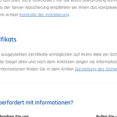
 und das alles 100% funktioniert. Für die Basis-Überprüfung kö
s der Server-Absicherung empfehlen wir Ihnen das komplexe
em Artikel
Kontrolle der Installierung
.
ifikats
n ausgestellten Zertifikate ermöglichen auf Ihrem Web ein Sic
die Siegel aktiv und nach dem Anklicken zeigen sie Informatio
nformationen finden Sie in dem Artikel
Darstellung des Siche
berfordert mit Informationen?
hreiben Sie uns
Rufen Sie 