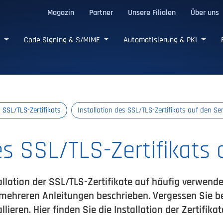
Magazin
Partner
Unsere Filialen
Über uns
e SSL/TLS-Zertifikate
e
Code Signing & S/MIME
Automatisierung & PKI
s SSL/TLS-Zertifikats
Installation des SSL/TLS-Zertifikats auf den Se
es SSL/TLS-Zertifikats 
llation der SSL/TLS-Zertifikate auf häufig verwende
mehreren Anleitungen beschrieben. Vergessen Sie bei 
llieren. Hier finden Sie die Installation der Zertifikat