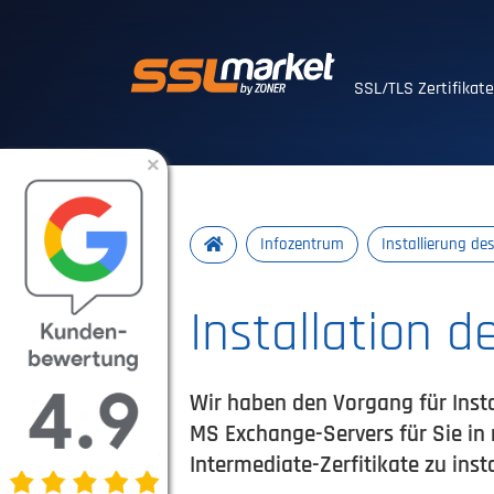
Vertrauenswürdig
SSL/TLS Zertifikat
×
Infozentrum
Installierung de
Installation d
Wir haben den Vorgang für Insta
MS Exchange-Servers für Sie in 
Intermediate-Zerfitikate zu insta