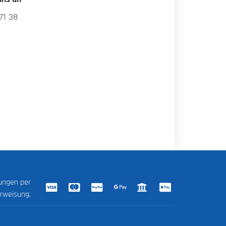
71 38
lungen per
erweisung.