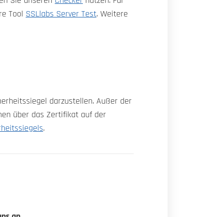
nnen Sie unseren
Checker
nutzen. Für
re Tool
SSLlabs Server Test
. Weitere
herheitssiegel darzustellen. Außer der
nen über das Zertifikat auf der
rheitssiegels
.
uns an