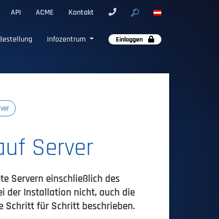
API
ACME
Kontakt
Bestellung
Infozentrum
Einloggen
rver
auf Server
te Servern einschließlich des
der Installation nicht, auch die
e Schritt für Schritt beschrieben.