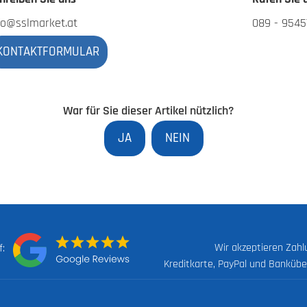
fo@sslmarket.at
089 - 9545
KONTAKTFORMULAR
War für Sie dieser Artikel nützlich?
JA
NEIN
Wir akzeptieren Zah
uf:
Kreditkarte, PayPal und Banküb