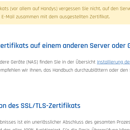
fikats (vor allem auf Handys) vergessen Sie nicht, auf den Ser
er E-Mail zusammen mit dem ausgestellten Zertifikat.
Zertifikats auf einem anderen Server oder 
dere Geräte (NAS) finden Sie in der Übersicht
Installierung d
d, empfehlen wir Ihnen, das Handbuch durchzublättern oder den
ion des SSL/TLS-Zertifikats
ebnisses ist ein unerlässlicher Abschluss des gesamten Proze